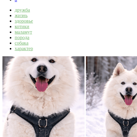
дружба
жизнь
здоровье
котики
маламут
порода
собака
характер