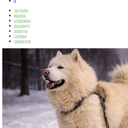
0
дружба
жизнь
здоровье
маламут
порода
собака
характер