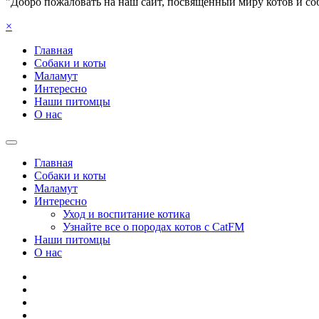
"Добро пожаловать на наш сайт, посвященный миру котов и со
×
Главная
Собаки и коты
Маламут
Интересно
Наши питомцы
О нас
Главная
Собаки и коты
Маламут
Интересно
Уход и воспитание котика
Узнайте все о породах котов с CatFM
Наши питомцы
О нас