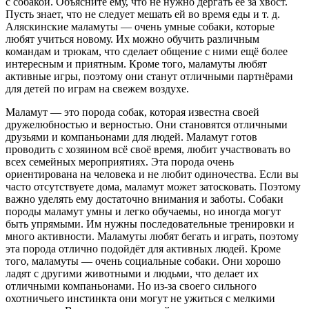
с собакой. Объясните ему, что не нужно дёргать её за хвост.
Пусть знает, что не следует мешать ей во время еды и т. д.
Аляскинские маламуты — очень умные собаки, которые
любят учиться новому. Их можно обучить различным
командам и трюкам, что сделает общение с ними ещё более
интересным и приятным. Кроме того, маламуты любят
активные игры, поэтому они станут отличными партнёрами
для детей по играм на свежем воздухе.
Маламут — это порода собак, которая известна своей
дружелюбностью и верностью. Они становятся отличными
друзьями и компаньонами для людей. Маламут готов
проводить с хозяином всё своё время, любит участвовать во
всех семейных мероприятиях. Эта порода очень
ориентирована на человека и не любит одиночества. Если вы
часто отсутствуете дома, маламут может затосковать. Поэтому
важно уделять ему достаточно внимания и заботы. Собаки
породы маламут умны и легко обучаемы, но иногда могут
быть упрямыми. Им нужны последовательные тренировки и
много активности. Маламуты любят бегать и играть, поэтому
эта порода отлично подойдёт для активных людей. Кроме
того, маламуты — очень социальные собаки. Они хорошо
ладят с другими животными и людьми, что делает их
отличными компаньонами. Но из-за своего сильного
охотничьего инстинкта они могут не ужиться с мелкими