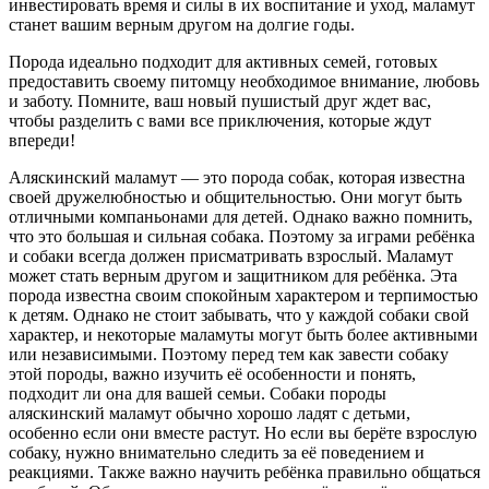
инвестировать время и силы в их воспитание и уход, маламут
станет вашим верным другом на долгие годы.
Порода идеально подходит для активных семей, готовых
предоставить своему питомцу необходимое внимание, любовь
и заботу. Помните, ваш новый пушистый друг ждет вас,
чтобы разделить с вами все приключения, которые ждут
впереди!
Аляскинский маламут — это порода собак, которая известна
своей дружелюбностью и общительностью. Они могут быть
отличными компаньонами для детей. Однако важно помнить,
что это большая и сильная собака. Поэтому за играми ребёнка
и собаки всегда должен присматривать взрослый. Маламут
может стать верным другом и защитником для ребёнка. Эта
порода известна своим спокойным характером и терпимостью
к детям. Однако не стоит забывать, что у каждой собаки свой
характер, и некоторые маламуты могут быть более активными
или независимыми. Поэтому перед тем как завести собаку
этой породы, важно изучить её особенности и понять,
подходит ли она для вашей семьи. Собаки породы
аляскинский маламут обычно хорошо ладят с детьми,
особенно если они вместе растут. Но если вы берёте взрослую
собаку, нужно внимательно следить за её поведением и
реакциями. Также важно научить ребёнка правильно общаться