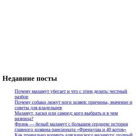
Недавние посты
Почему маламут убегает и что с этим делать: честный
разбор
Почему собаки лижут ноги хозяев: причины, значение и
советы для владельцев
Маламут, хаски или самоед: кого выбрать и в чем
разница?
Фрэнк — белый маламут с большим сердцем: история
главного хозяина пансионата «Френкуша и 40 котов»
Как правильно кормить аляскинского маламута: полный