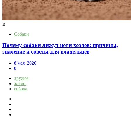
В
Собаки
Почему собаки лижут ноги хозяев: причины,
значение и советы для владельцев
8 мая, 2026
0
дружба
жизнь
собака