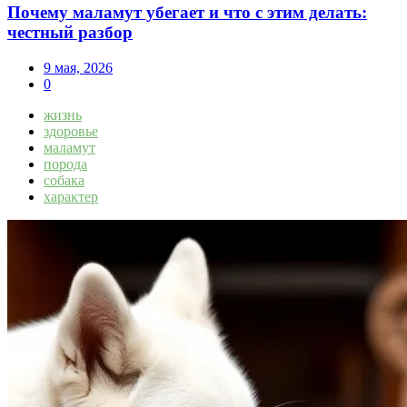
Почему маламут убегает и что с этим делать:
честный разбор
9 мая, 2026
0
жизнь
здоровье
маламут
порода
собака
характер