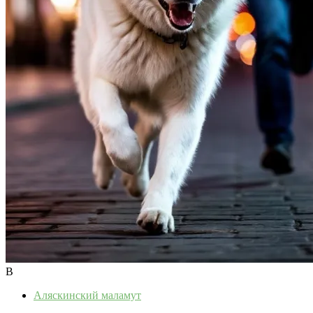
В
Аляскинский маламут