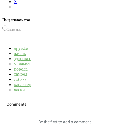
X
Понравилось это:
Загрузка…
дружба
жизнь
здоровье
маламут
порода
самоед
собака
характер
хаски