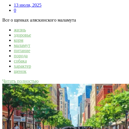
13 июля, 2025
0
Все о щенках аляскинского маламута
жизнь
здоровье
корм
маламут
питание
порода
собака
характер
щенок
Читать полностью