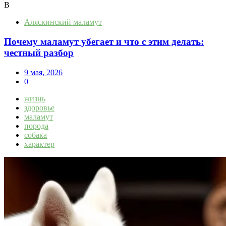
В
Аляскинский маламут
Почему маламут убегает и что с этим делать:
честный разбор
9 мая, 2026
0
жизнь
здоровье
маламут
порода
собака
характер