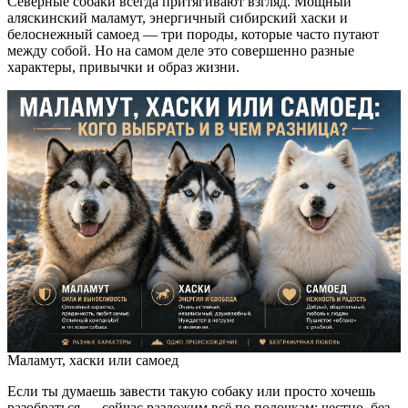
Северные собаки всегда притягивают взгляд. Мощный
аляскинский маламут, энергичный сибирский хаски и
белоснежный самоед — три породы, которые часто путают
между собой. Но на самом деле это совершенно разные
характеры, привычки и образ жизни.
Маламут, хаски или самоед
Если ты думаешь завести такую собаку или просто хочешь
разобраться — сейчас разложим всё по полочкам: честно, без