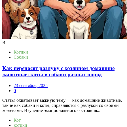
В
Котики
Собаки
Как переносят разлуку с хозяином домашние
животные: коты и собаки разных пород
23 сентября, 2025
0
Статья охватывает важную тему — как домашние животные,
такие как собаки и коты, справляются с разлукой со своими
хозяевами. Изучение эмоционального состояния...
Кот
котики