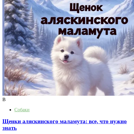
В
Собаки
Щенки аляскинского маламута: все, что нужно
знать